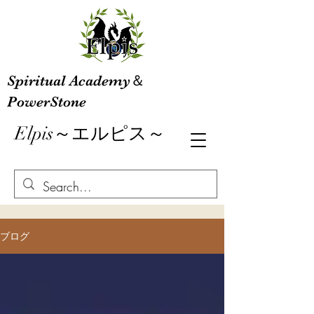
Spiritual Academy＆
PowerStone
Elpis～エルピス～
ブログ