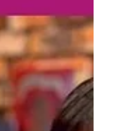
の内側から 確かに“光の密度”が増している。 それ
をとても感じています。 ・自分の身体の声を丁寧
に聴けるようになっている ・微細なエネルギーの
動きをキャッチできるようになっている ・感情の
揺れを恐れず、むしろ「気づきの入口」として受
け取れるようになっている そんな素晴らしい変化
が 講座のあらゆる瞬間に現れていました。 受講生
のアンケートにも 「心が軽くなった」 「境界線が
整ってきた」 「自分の感情を客観的に見られるよ
うになった」 という声が多く。。。 “自分を整え
る”という最も大切な基盤が 確実に育っていること
を感じます。 今回の講座では サナンダの優しい光
に触れながら 自分の内側の反