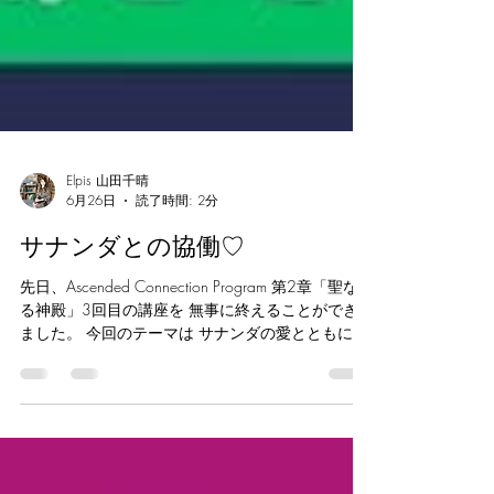
Elpis 山田千晴
6月26日
読了時間: 2分
サナンダとの協働♡
先日、Ascended Connection Program 第2章「聖な
る神殿」3回目の講座を 無事に終えることができ
ました。 今回のテーマは サナンダの愛とともに歩
む “深い癒し”と“感情の明晰さ”。 私の胸に強く残
っているのは—— 受講生の皆さんの光が 確かに変
化しているということでした。 初回から比べると
場に流れるエネルギーも変化しています。 1人1人