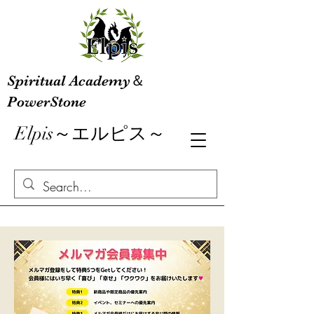
Spiritual Academy＆
PowerStone
Elpis～エルピス～