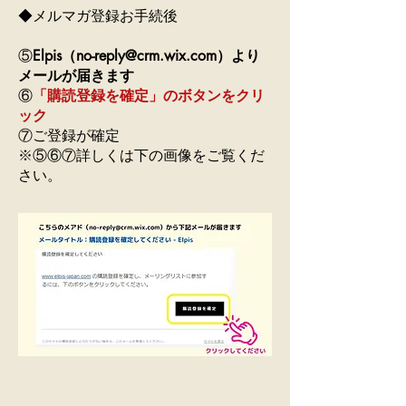
◆メルマガ登録お手続後
⑤
Elpis（
no-reply@crm.wix.com
）より
メールが届きます
​⑥
「購読登録を確定」のボタンをクリ
ック
​⑦ご登録が確定
​※⑤⑥⑦詳しくは下の画像をご覧くだ
さい。