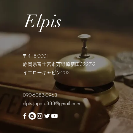
Elpis
〒418-0001
静岡県富士宮市万野原新田3227-2
イエローキャビン203
090-6083-0963
elpis.japan.888@gmail.com