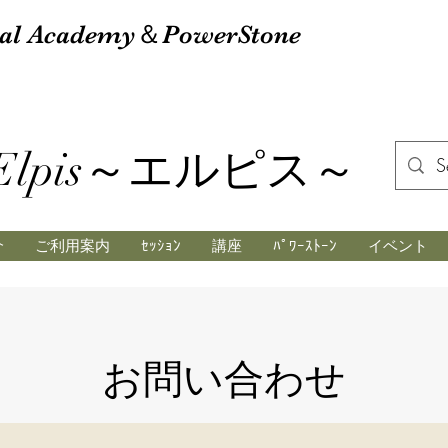
tual Academy＆PowerStone
Elpis～エルピス～
介
ご利用案内
ｾｯｼｮﾝ
講座
ﾊﾟﾜｰｽﾄｰﾝ
イベント
お問い合わせ