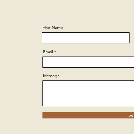
First Name
Email
Message
Se