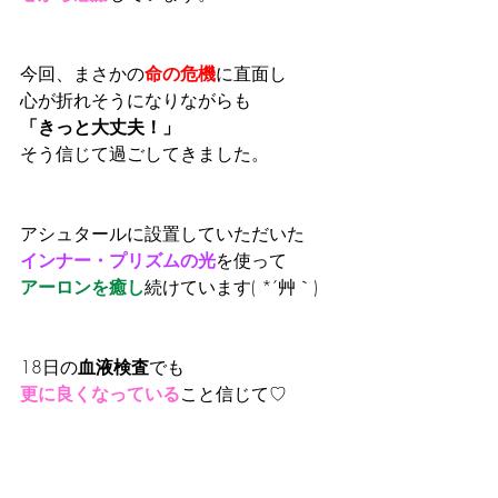
今回、まさかの
命の危機
に直面し
心が折れそうになりながらも
「きっと大丈夫！」
そう信じて過ごしてきました。
アシュタールに設置していただいた
インナー・プリズムの光
を使って
アーロンを癒し
続けています( *´艸｀)
18日の
血液検査
でも
更に良くなっている
こと信じて♡