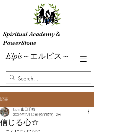
Spiritual Academy＆
PowerStone
Elpis～エルピス～
記事
Elpis 山田千晴
2024年7月15日
読了時間: 2分
信じる心☆
こんにちは*^^*