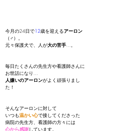
今月の24日で
12
歳を迎える
アーロン
（♂）。
元々保護犬で、人が
大の苦手
…。
毎日たくさんの先生方や看護師さんに
お世話になり…
人嫌いのアーロン
がよく頑張りまし
た！
そんなアーロンに対して
いつも
温かい心
で接してくださった
病院の先生方、看護師の方々には
心から感謝
しています。