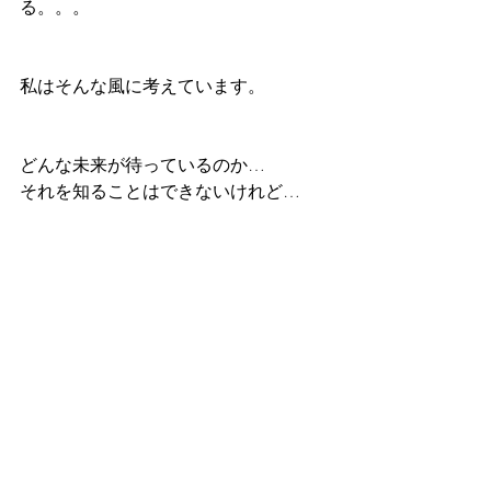
る。。。
私はそんな風に考えています。
どんな未来が待っているのか…
それを知ることはできないけれど…
信じて進み続ける強さ
は
良い結果を招く
…そう思えるから。
ネガティブよりもポジティブに♡
その波動を上手く使って
HAPPYを引き寄せて
いきましょう！