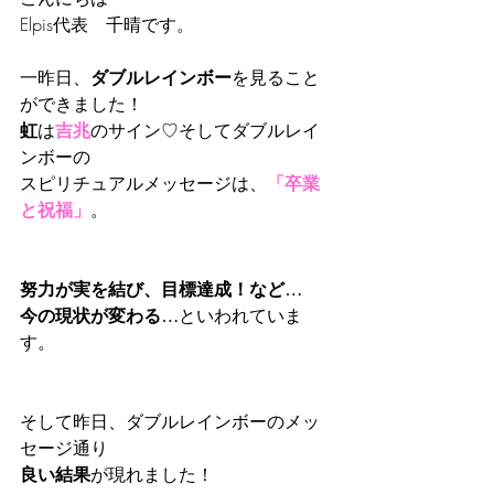
Elpis代表　千晴です。
一昨日、
ダブルレインボー
を見ること
ができました！
虹
は
吉兆
のサイン♡そしてダブルレイ
ンボーの
スピリチュアルメッセージは、
「卒業
と祝福」
。
努力が実を結び、目標達成！など…
今の現状が変わる…
といわれていま
す。
そして昨日、ダブルレインボーのメッ
セージ通り
良い結果
が現れました！