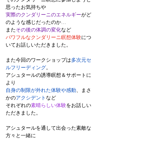
思ったお気持ちや
実際のクンダリーニのエネルギー
がど
のような感じだったのか…
また
その後の体調の変化
など
パワフルなクンダリーニ瞑想体験
につ
いてお話しいただきました。
また今回のワークショップは
多次元セ
ルフリーディング
。
アシュタールの誘導瞑想＆サポートに
より
自身の制限が外れた体験や感動
、まさ
かの
アクシデント
など
それぞれの
素晴らしい体験
をお話しい
ただきました。
アシュタールを通して出会った素敵な
方々と一緒に