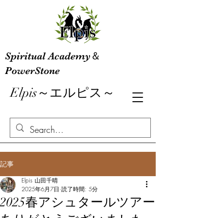
Spiritual Academy＆
PowerStone
Elpis～エルピス～
記事
Elpis 山田千晴
2025年6月7日
読了時間: 5分
2025春アシュタールツアー